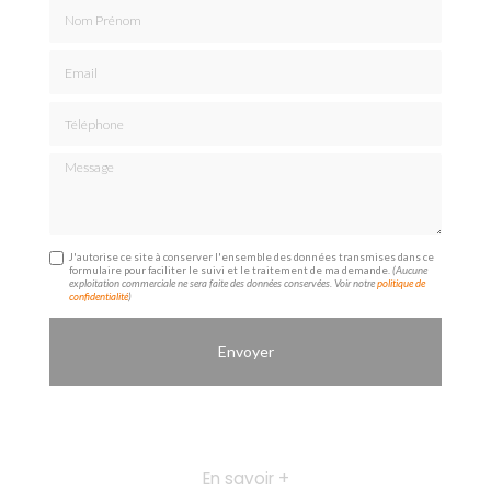
Nom Prénom
Email
Téléphone
Message
J'autorise ce site à conserver l'ensemble des données transmises dans ce
formulaire pour faciliter le suivi et le traitement de ma demande.
(Aucune
exploitation commerciale ne sera faite des données conservées. Voir notre
politique de
confidentialité
)
En savoir +