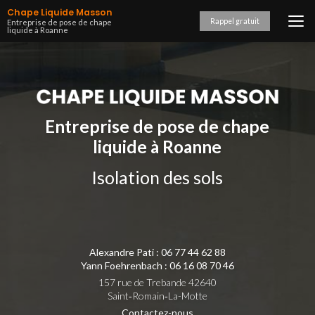
Aller
Chape Liquide Masson
au
Rappel gratuit
Entreprise de pose de chape
liquide à Roanne
contenu
principal
Entreprise de pose de chape
liquide à Roanne
Isolation des sols
Alexandre Pati :
06 77 44 62 88
Yann Foehrenbach :
06 16 08 70 46
157 rue de Trebande 42640
Saint‑Romain‑La-Motte
Contactez-nous