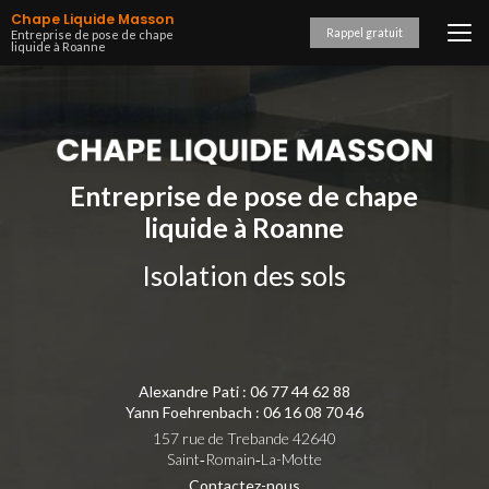
Aller
Chape Liquide Masson
au
Rappel gratuit
Entreprise de pose de chape
liquide à Roanne
contenu
principal
Entreprise de pose de chape
liquide à Roanne
Isolation des sols
Alexandre Pati :
06 77 44 62 88
Yann Foehrenbach :
06 16 08 70 46
157 rue de Trebande 42640
Saint‑Romain‑La-Motte
Contactez-nous