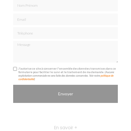
Nom Prénom
Email
Téléphone
Message
J'autorise ce site à conserver l'ensemble des données transmises dans ce
formulaire pour faciliter le suivi et le traitement de ma demande.
(Aucune
exploitation commerciale ne sera faite des données conservées. Voir notre
politique de
confidentialité
)
En savoir +