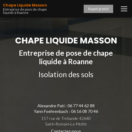
Aller
Chape Liquide Masson
au
Rappel gratuit
Entreprise de pose de chape
liquide à Roanne
contenu
principal
Entreprise de pose de chape
liquide à Roanne
Isolation des sols
Alexandre Pati :
06 77 44 62 88
Yann Foehrenbach :
06 16 08 70 46
157 rue de Trebande 42640
Saint‑Romain‑La-Motte
Contactez-nous