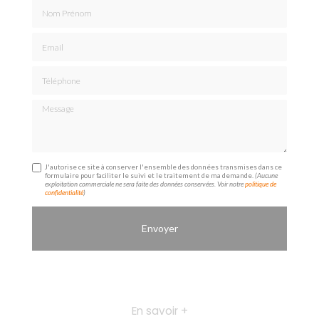
Nom Prénom
Email
Téléphone
Message
J'autorise ce site à conserver l'ensemble des données transmises dans ce
formulaire pour faciliter le suivi et le traitement de ma demande.
(Aucune
exploitation commerciale ne sera faite des données conservées. Voir notre
politique de
confidentialité
)
En savoir +